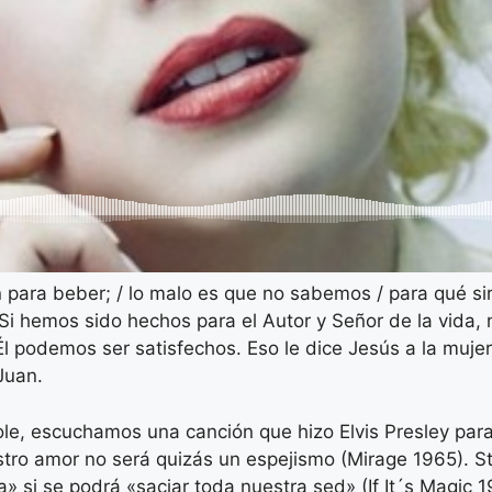
 para beber; / lo malo es que no sabemos / para qué sir
 hemos sido hechos para el Autor y Señor de la vida, n
 podemos ser satisfechos. Eso le dice Jesús a la mujer
Juan.
ole, escuchamos una canción que hizo Elvis Presley par
stro amor no será quizás un espejismo (Mirage 1965). 
» si se podrá «saciar toda nuestra sed» (If It´s Magic 