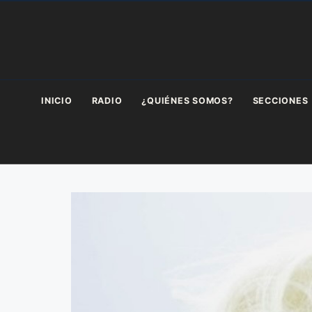
Saltar
al
contenido
INICIO
RADIO
¿QUIÉNES SOMOS?
SECCIONES