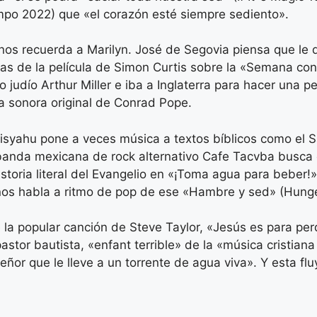
empo 2022) que «el corazón esté siempre sediento».
 recuerda a Marilyn. José de Segovia piensa que le diría
s de la película de Simon Curtis sobre la «Semana con M
 judío Arthur Miller e iba a Inglaterra para hacer una p
a sonora original de Conrad Pope.
tisyahu pone a veces música a textos bíblicos como el 
banda mexicana de rock alternativo Cafe Tacvba busca 
toria literal del Evangelio en «¡Toma agua para beber!»
 nos habla a ritmo de pop de ese «Hambre y sed» (Hunge
la popular canción de Steve Taylor, «Jesús es para per
 pastor bautista, «enfant terrible» de la «música cristi
eñor que le lleve a un torrente de agua viva». Y esta fl