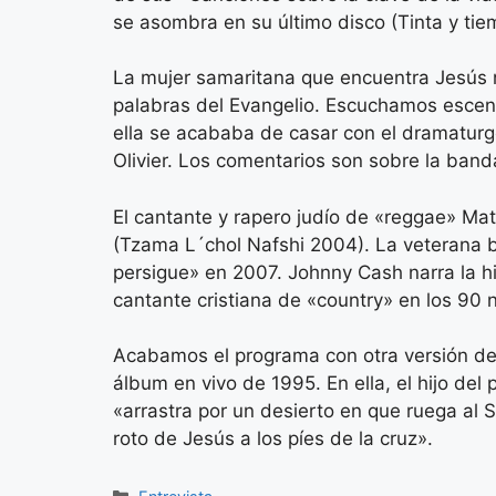
se asombra en su último disco (Tinta y ti
La mujer samaritana que encuentra Jesús nos
palabras del Evangelio. Escuchamos escena
ella se acababa de casar con el dramaturgo
Olivier. Los comentarios son sobre la band
El cantante y rapero judío de «reggae» Ma
(Tzama L´chol Nafshi 2004). La veterana 
persigue» en 2007. Johnny Cash narra la his
cantante cristiana de «country» en los 90
Acabamos el programa con otra versión de 
álbum en vivo de 1995. En ella, el hijo del
«arrastra por un desierto en que ruega al S
roto de Jesús a los píes de la cruz».
Categorías