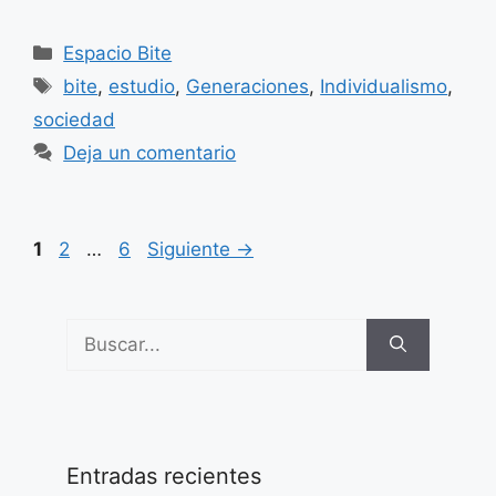
Categorías
Espacio Bite
Etiquetas
bite
,
estudio
,
Generaciones
,
Individualismo
,
sociedad
Deja un comentario
Página
Página
Página
1
2
…
6
Siguiente
→
Buscar:
Entradas recientes