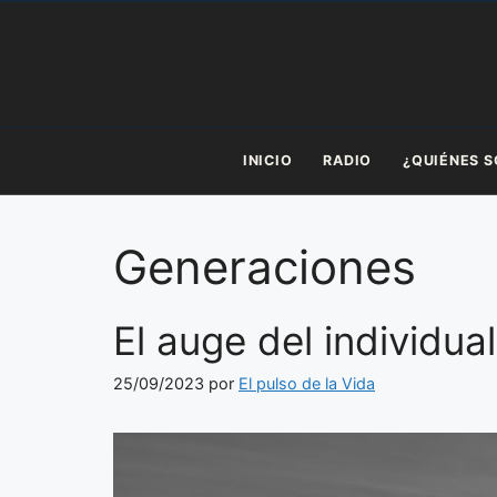
Saltar
al
contenido
INICIO
RADIO
¿QUIÉNES 
Generaciones
El auge del individua
25/09/2023
por
El pulso de la Vida