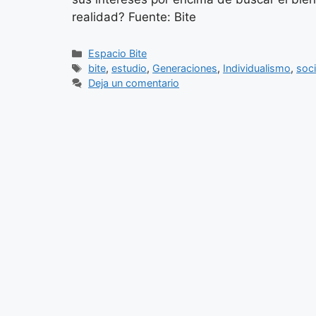
realidad? Fuente: Bite
Categorías
Espacio Bite
Etiquetas
bite
,
estudio
,
Generaciones
,
Individualismo
,
soc
Deja un comentario