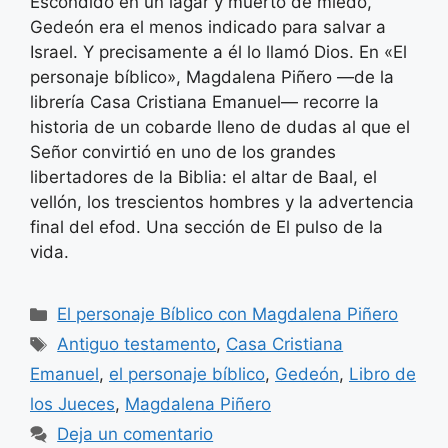
Escondido en un lagar y muerto de miedo,
Gedeón era el menos indicado para salvar a
Israel. Y precisamente a él lo llamó Dios. En «El
personaje bíblico», Magdalena Piñero —de la
librería Casa Cristiana Emanuel— recorre la
historia de un cobarde lleno de dudas al que el
Señor convirtió en uno de los grandes
libertadores de la Biblia: el altar de Baal, el
vellón, los trescientos hombres y la advertencia
final del efod. Una sección de El pulso de la
vida.
Categorías
El personaje Bíblico con Magdalena Piñero
Etiquetas
Antiguo testamento
,
Casa Cristiana
Emanuel
,
el personaje bíblico
,
Gedeón
,
Libro de
los Jueces
,
Magdalena Piñero
Deja un comentario