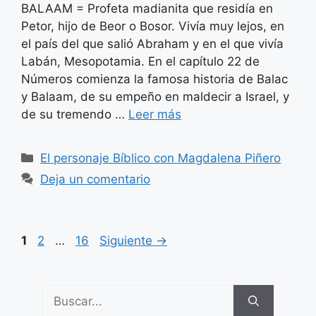
BALAAM = Profeta madianita que residía en
Petor, hijo de Beor o Bosor. Vivía muy lejos, en
el país del que salió Abraham y en el que vivía
Labán, Mesopotamia. En el capítulo 22 de
Números comienza la famosa historia de Balac
y Balaam, de su empeño en maldecir a Israel, y
de su tremendo …
Leer más
Categorías
El personaje Bíblico con Magdalena Piñero
Deja un comentario
Página
Página
Página
1
2
…
16
Siguiente
→
Buscar: