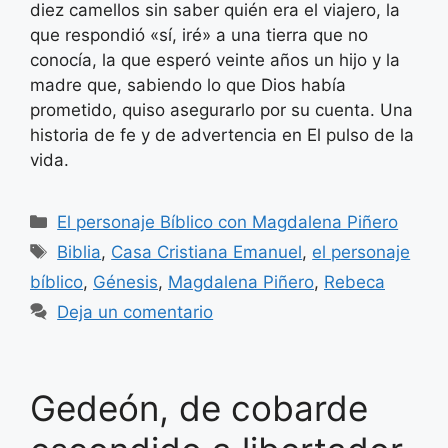
diez camellos sin saber quién era el viajero, la
que respondió «sí, iré» a una tierra que no
conocía, la que esperó veinte años un hijo y la
madre que, sabiendo lo que Dios había
prometido, quiso asegurarlo por su cuenta. Una
historia de fe y de advertencia en El pulso de la
vida.
Categorías
El personaje Bíblico con Magdalena Piñero
Etiquetas
Biblia
,
Casa Cristiana Emanuel
,
el personaje
bíblico
,
Génesis
,
Magdalena Piñero
,
Rebeca
Deja un comentario
Gedeón, de cobarde