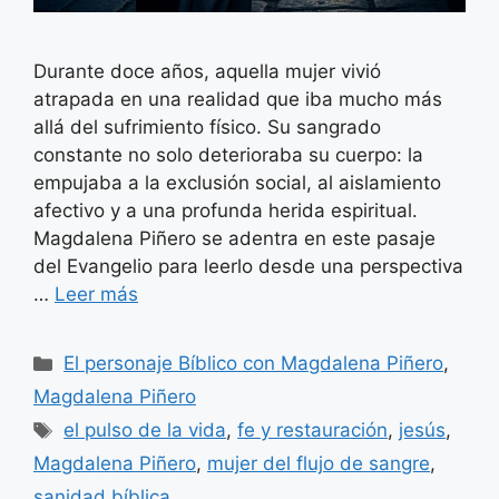
Durante doce años, aquella mujer vivió
atrapada en una realidad que iba mucho más
allá del sufrimiento físico. Su sangrado
constante no solo deterioraba su cuerpo: la
empujaba a la exclusión social, al aislamiento
afectivo y a una profunda herida espiritual.
Magdalena Piñero se adentra en este pasaje
del Evangelio para leerlo desde una perspectiva
…
Leer más
Categorías
El personaje Bíblico con Magdalena Piñero
,
Magdalena Piñero
Etiquetas
el pulso de la vida
,
fe y restauración
,
jesús
,
Magdalena Piñero
,
mujer del flujo de sangre
,
sanidad bíblica