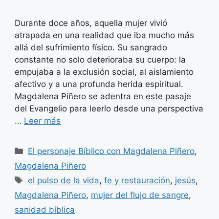
Durante doce años, aquella mujer vivió
atrapada en una realidad que iba mucho más
allá del sufrimiento físico. Su sangrado
constante no solo deterioraba su cuerpo: la
empujaba a la exclusión social, al aislamiento
afectivo y a una profunda herida espiritual.
Magdalena Piñero se adentra en este pasaje
del Evangelio para leerlo desde una perspectiva
…
Leer más
Categorías
El personaje Bíblico con Magdalena Piñero
,
Magdalena Piñero
Etiquetas
el pulso de la vida
,
fe y restauración
,
jesús
,
Magdalena Piñero
,
mujer del flujo de sangre
,
sanidad bíblica