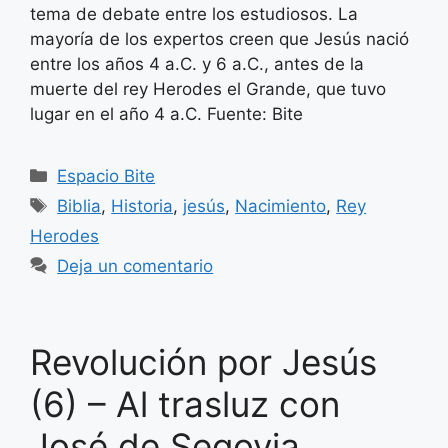
tema de debate entre los estudiosos. La
mayoría de los expertos creen que Jesús nació
entre los años 4 a.C. y 6 a.C., antes de la
muerte del rey Herodes el Grande, que tuvo
lugar en el año 4 a.C. Fuente: Bite
Categorías
Espacio Bite
Etiquetas
Biblia
,
Historia
,
jesús
,
Nacimiento
,
Rey
Herodes
Deja un comentario
Revolución por Jesús
(6) – Al trasluz con
José de Segovia