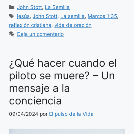
Categorías
John Stott
,
La Semilla
Etiquetas
jesús
,
John Stott
,
La semilla
,
Marcos 1:35
,
reflexión cristiana
,
vida de oración
Deja un comentario
¿Qué hacer cuando el
piloto se muere? – Un
mensaje a la
conciencia
09/04/2024
por
El pulso de la Vida