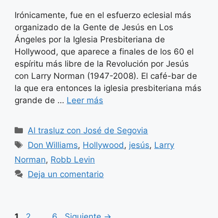
Irónicamente, fue en el esfuerzo eclesial más
organizado de la Gente de Jesús en Los
Ángeles por la Iglesia Presbiteriana de
Hollywood, que aparece a finales de los 60 el
espíritu más libre de la Revolución por Jesús
con Larry Norman (1947-2008). El café-bar de
la que era entonces la iglesia presbiteriana más
grande de …
Leer más
Categorías
Al trasluz con José de Segovia
Etiquetas
Don Williams
,
Hollywood
,
jesús
,
Larry
Norman
,
Robb Levin
Deja un comentario
Página
Página
Página
1
2
…
6
Siguiente
→