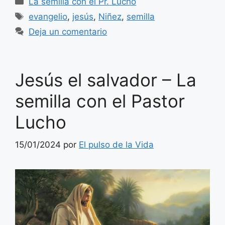
La semilla con el Pr. Lucho
Etiquetas
evangelio
,
jesús
,
Niñez
,
semilla
Deja un comentario
Jesús el salvador – La
semilla con el Pastor
Lucho
15/01/2024
por
El pulso de la Vida