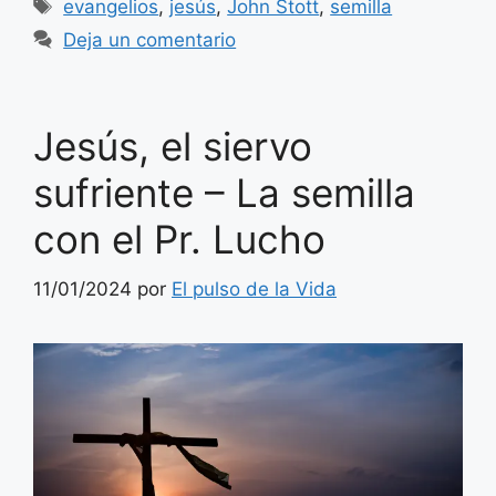
Etiquetas
evangelios
,
jesús
,
John Stott
,
semilla
Deja un comentario
Jesús, el siervo
sufriente – La semilla
con el Pr. Lucho
11/01/2024
por
El pulso de la Vida