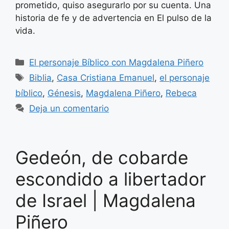
prometido, quiso asegurarlo por su cuenta. Una
historia de fe y de advertencia en El pulso de la
vida.
Categorías
El personaje Bíblico con Magdalena Piñero
Etiquetas
Biblia
,
Casa Cristiana Emanuel
,
el personaje
bíblico
,
Génesis
,
Magdalena Piñero
,
Rebeca
Deja un comentario
Gedeón, de cobarde
escondido a libertador
de Israel | Magdalena
Piñero