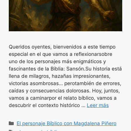
Queridos oyentes, bienvenidos a este tiempo
especial en el que vamos a reflexionarsobre
uno de los personajes más enigmáticos y
fascinantes de la Biblia: Sansón.Su historia está
llena de milagros, hazañas impresionantes,
victorias asombrosas… perotambién de errores,
caídas y consecuencias dolorosas. Hoy, juntos,
vamos a caminarpor el relato bíblico, vamos a
descubrir el contexto histórico …
Leer más
Categorías
El personaje Bíblico con Magdalena Piñero
Etiquetas