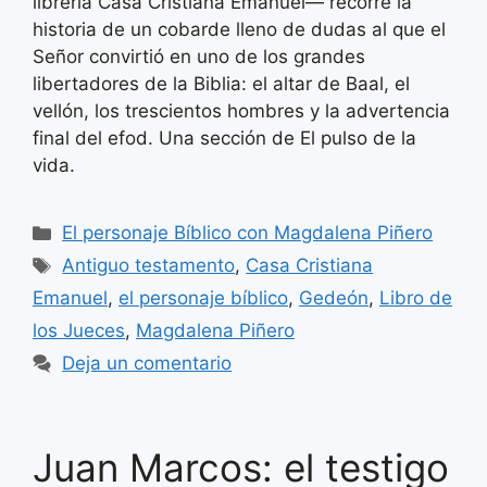
librería Casa Cristiana Emanuel— recorre la
historia de un cobarde lleno de dudas al que el
Señor convirtió en uno de los grandes
libertadores de la Biblia: el altar de Baal, el
vellón, los trescientos hombres y la advertencia
final del efod. Una sección de El pulso de la
vida.
Categorías
El personaje Bíblico con Magdalena Piñero
Etiquetas
Antiguo testamento
,
Casa Cristiana
Emanuel
,
el personaje bíblico
,
Gedeón
,
Libro de
los Jueces
,
Magdalena Piñero
Deja un comentario
Juan Marcos: el testigo