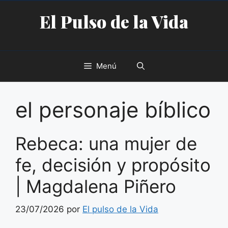
Saltar
El Pulso de la Vida
al
contenido
Menú
el personaje bíblico
Rebeca: una mujer de
fe, decisión y propósito
| Magdalena Piñero
23/07/2026
por
El pulso de la Vida