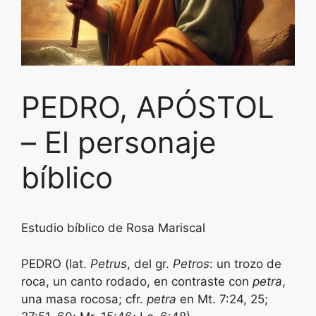
PEDRO, APÓSTOL
– El personaje
bíblico
Estudio bíblico de Rosa Mariscal
PEDRO (lat.
Petrus
, del gr.
Petros
: un trozo de
roca, un canto rodado, en contraste con
petra
,
una masa rocosa; cfr.
petra
en Mt. 7:24, 25;