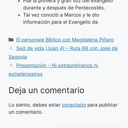
Fue la primera y gran voz del evangelio
durante y después de Pentecostés.
Tal vez conoció a Marcos y le dio
información para el Evangelio de
Categorías
El personaje Bíblico con Magdalena Piñero
Sed de vida (Juan 4) – Ruta 66 con José de
Segovia
Presentación – Ni extraordinarios ni
extraterrestres
Deja un comentario
Lo siento, debes estar
conectado
para publicar
un comentario.