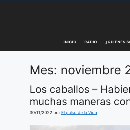
Saltar
al
contenido
INICIO
RADIO
¿QUIÉNES 
Mes:
noviembre 
Los caballos – Habi
muchas maneras con 
30/11/2022
por
El pulso de la Vida