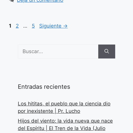
Página
Página
Página
1
2
…
5
Siguiente
→
Buscar:
Entradas recientes
Los hititas, el pueblo que la ciencia dio
por inexistente | Pr. Lucho
Hijos del viento: la vida nueva que nace
del Espíritu | El Tren de la Vida (Julio