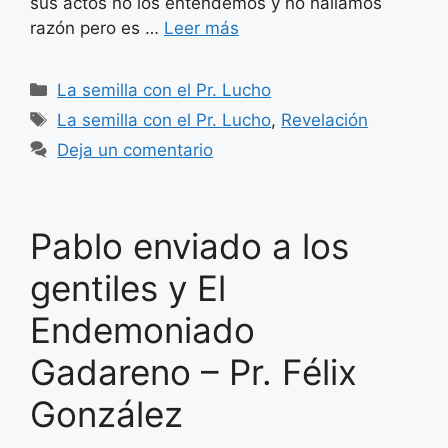
sus actos no los entendemos y no hallamos
razón pero es …
Leer más
Categorías
La semilla con el Pr. Lucho
Etiquetas
La semilla con el Pr. Lucho
,
Revelación
Deja un comentario
Pablo enviado a los
gentiles y El
Endemoniado
Gadareno – Pr. Félix
González