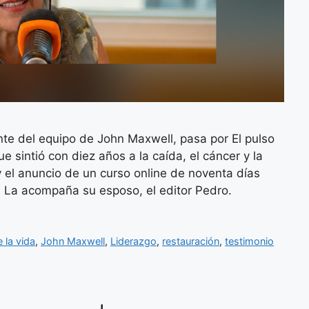
te del equipo de John Maxwell, pasa por El pulso
ue sintió con diez años a la caída, el cáncer y la
 el anuncio de un curso online de noventa días
. La acompaña su esposo, el editor Pedro.
e la vida
,
John Maxwell
,
Liderazgo
,
restauración
,
testimonio