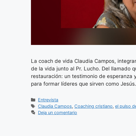
La coach de vida Claudia Campos, integran
de la vida junto al Pr. Lucho. Del llamado q
restauración: un testimonio de esperanza y
para formar líderes que sirven como Jesús
Categorías
Entrevista
Etiquetas
Claudia Campos
,
Coaching cristiano
,
el pulso d
Deja un comentario