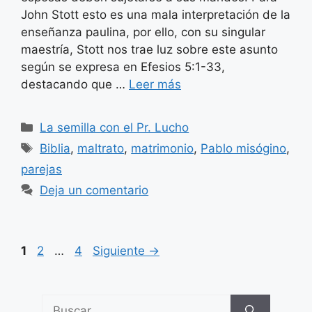
John Stott esto es una mala interpretación de la
enseñanza paulina, por ello, con su singular
maestría, Stott nos trae luz sobre este asunto
según se expresa en Efesios 5:1-33,
destacando que …
Leer más
Categorías
La semilla con el Pr. Lucho
Etiquetas
Biblia
,
maltrato
,
matrimonio
,
Pablo misógino
,
parejas
Deja un comentario
Página
Página
Página
1
2
…
4
Siguiente
→
Buscar: