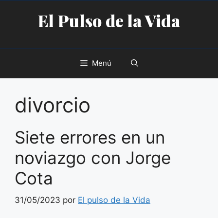
Saltar
El Pulso de la Vida
al
contenido
Menú
divorcio
Siete errores en un
noviazgo con Jorge
Cota
31/05/2023
por
El pulso de la Vida