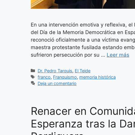
En una intervención emotiva y reflexiva, el
del Día de la Memoria Democrática en Esp
reconoció oficialmente a una víctima eva
maestra protestante fusilada estando emb
sufrieron persecución por su …
Leer más
Categorías
Dr. Pedro Tarquis
,
El Teide
Etiquetas
franco
,
Franquismo
,
memoria histórica
Deja un comentario
Renacer en Comunida
Esperanza tras la Da