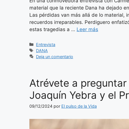
En una conmovedora entrevista con Carme
material que la reciente Dana ha dejado en
Las pérdidas van más allá de lo material, 
recuerdos irreparables. Perdiguero enfati
estas tragedias a …
Leer más
Categorías
Entrevista
Etiquetas
DANA
Deja un comentario
Atrévete a preguntar
Joaquín Yebra y el P
09/12/2024
por
El pulso de la Vida