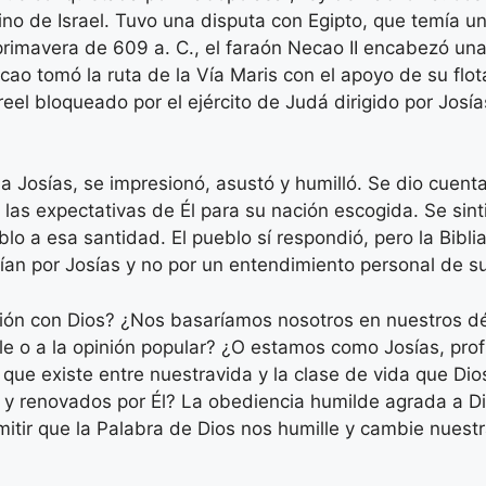
ino de Israel. Tuvo una disputa con Egipto, que temía 
a primavera de 609 a. C., el faraón Necao II encabezó un
ecao tomó la ruta de la Vía Maris con el apoyo de su flot
reel bloqueado por el ejército de Judá dirigido por Josía
 a Josías, se impresionó, asustó y humilló. Se dio cuenta
y las expectativas de Él para su nación escogida. Se sin
o a esa santidad. El pueblo sí respondió, pero la Bibli
an por Josías y no por un entendimiento personal de su
ión con Dios? ¿Nos basaríamos nosotros en nuestros d
ble o a la opinión popular? ¿O estamos como Josías, pr
a que existe entre nuestravida y la clase de vida que D
 y renovados por Él? La obediencia humilde agrada a Di
itir que la Palabra de Dios nos humille y cambie nuest