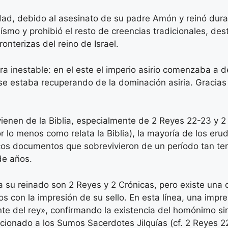
ad, debido al asesinato de su padre Amón y reinó durante 
ísmo y prohibió el resto de creencias tradicionales, des
ronterizas del reino de Israel.
 era inestable: en el este el imperio asirio comenzaba a 
a se estaba recuperando de la dominación asiria. Gracias
vienen de la Biblia, especialmente de 2 Reyes 22-23 y 
r lo menos como relata la Biblia),​ la mayoría de los eru
cos documentos que sobrevivieron de un período tan te
de años.
a su reinado son 2 Reyes y 2 Crónicas, pero existe una 
s con la impresión de su sello. En esta línea, una impr
te del rey», confirmando la existencia del homónimo sirv
nado a los Sumos Sacerdotes Jilquías (cf. 2 Reyes 22:4)