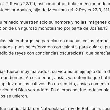
s (cf. 2 Reyes 22:12),​ así como otras bulas mencionando
ecesor Asalías, hijo de Mesullam (cf. 2 Reyes 22:3).11​1
u reinado muestren solo su nombre y no las imágenes de 
ación de un riguroso monoteísmo por parte de Josías.13​
ías, sin embargo, se parecían en muchas cosas. Ambos 
nados, pues se esforzaron con valentía para guiar al 
edio de reyes con conciencias oscurecidas, que parecían
sías fueron muy malvados, su vida es un ejemplo de la d
 obedientes. A corta edad, Josías ya entendía que había
pidez que los cultivos. En un sentido, Josías comenzó a
ción del Dios verdadero. En el proceso, fue redescubier
Dios se unieron.
e, fue conquistada por Nabopolasar, rey de Babilonia. Jos