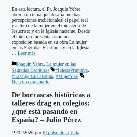
En esta lectura, el Pr. Joaquín Yebra
aborda un tema que desafía muchas
percepciones tradicionales: el papel real
y activo de la mujer en el ministerio de
Jesucristo y en la Iglesia naciente. Desde
el inicio, se presenta como una
exposición basada en su obra La mujer
en las Sagradas Escrituras y en la Iglesia
…
Leer más
Categorías
Joaquín Yebra
,
La mujer en las
Etiquetas
Sagradas Escrituras
#IglesiaPrimitiva
,
#LaMujerEnLaBiblia
,
#MujerYFe
Deja un comentario
De borrascas históricas a
talleres drag en colegios:
¿qué está pasando en
España? – Julio Pérez
19/02/2026
por
El pulso de la Vida