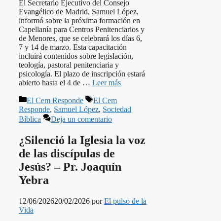
El Secretario Ejecutivo del Consejo
Evangélico de Madrid, Samuel López,
informó sobre la próxima formación en
Capellanía para Centros Penitenciarios y
de Menores, que se celebrará los días 6,
7 y 14 de marzo. Esta capacitación
incluirá contenidos sobre legislación,
teología, pastoral penitenciaria y
psicología. El plazo de inscripción estará
abierto hasta el 4 de …
Leer más
Categorías
Etiquetas
El Cem Responde
El Cem
Responde
,
Samuel López
,
Sociedad
Bíblica
Deja un comentario
¿Silenció la Iglesia la voz
de las discípulas de
Jesús? – Pr. Joaquín
Yebra
12/06/2026
20/02/2026
por
El pulso de la
Vida