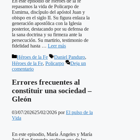
En este episodio de Héroes de la fe
repasamos la vida de Policarpo de
Esmirna, discípulo del apóstol Juan y
obispo en el siglo II. Su figura enlaza la
generación apostólica con la Iglesia
posterior, destacando por su defensa de
la sana doctrina y su firmeza ante la
persecución. Su martirio, testimonio de
fidelidad hasta …
Leer más
Categorías
Etiquetas
Héroes de la Fe
Daniel Panduro
,
Héroes de la Fe
,
Policarpo
Deja un
comentario
Errores frecuentes al
constituir una sociedad –
Gleón
03/07/2026
25/02/2026
por
El pulso de la
Vida
En este episodio, María Ángeles y María
José San Segundo analizan una de las