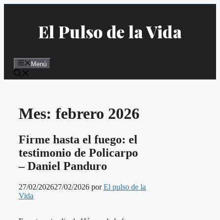
Saltar
al
El Pulso de la Vida
contenido
Menú
Mes:
febrero 2026
Firme hasta el fuego: el
testimonio de Policarpo
– Daniel Panduro
27/02/2026
27/02/2026
por
El pulso de la
Vida