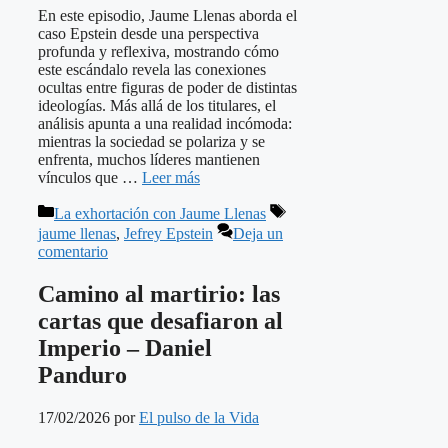
En este episodio, Jaume Llenas aborda el
caso Epstein desde una perspectiva
profunda y reflexiva, mostrando cómo
este escándalo revela las conexiones
ocultas entre figuras de poder de distintas
ideologías. Más allá de los titulares, el
análisis apunta a una realidad incómoda:
mientras la sociedad se polariza y se
enfrenta, muchos líderes mantienen
vínculos que …
Leer más
Categorías
Etiquetas
La exhortación con Jaume Llenas
jaume llenas
,
Jefrey Epstein
Deja un
comentario
Camino al martirio: las
cartas que desafiaron al
Imperio – Daniel
Panduro
17/02/2026
por
El pulso de la Vida