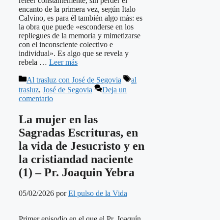
releer constantemente, sin perder el
encanto de la primera vez, según Italo
Calvino, es para él también algo más: es
la obra que puede «esconderse en los
repliegues de la memoria y mimetizarse
con el inconsciente colectivo e
individual». Es algo que se revela y
rebela …
Leer más
Categorías
Etiquetas
Al trasluz con José de Segovia
al
trasluz
,
José de Segovia
Deja un
comentario
La mujer en las
Sagradas Escrituras, en
la vida de Jesucristo y en
la cristiandad naciente
(1) – Pr. Joaquin Yebra
05/02/2026
por
El pulso de la Vida
Primer episodio en el que el Pr. Joaquín