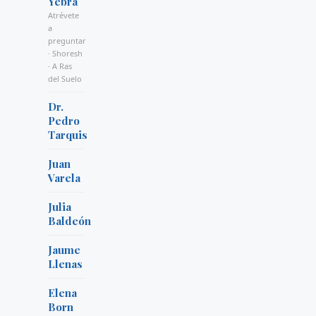
Yebra
Atrévete
a
preguntar
· Shoresh
· A Ras
del Suelo
Dr.
Pedro
Tarquis
Juan
Varela
Julia
Baldeón
Jaume
Llenas
Elena
Born