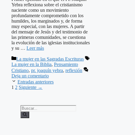
Yebra reflexiona sobre el cristianismo
naciente como un movimiento
profundamente comprometido con los
humildes, los marginados y, de forma
muy especial, con las mujeres. A partir
del mensaje de Jesús y del testimonio de
las primeras comunidades, se cuestiona
la evolución de las iglesias institucionales
y su …
Leer más
Categorías
Etiquetas
La mujer en las Sagradas Escrituras
La mujer en la Biblia
,
Pensamiento
Cristiano
,
pr. joaquín yebra
,
reflexión
Deja un comentario
Entradas anteriores
Página
Página
1
2
Siguiente
→
Buscar: