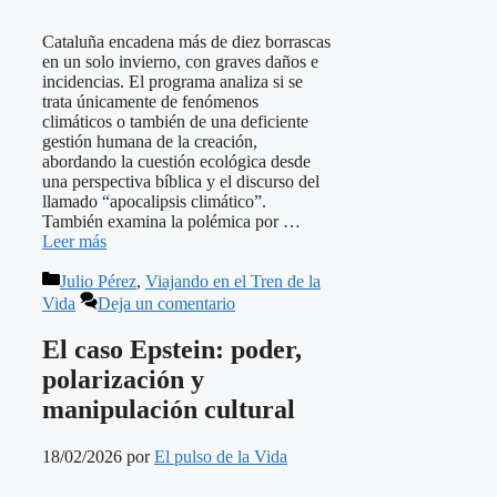
Cataluña encadena más de diez borrascas
en un solo invierno, con graves daños e
incidencias. El programa analiza si se
trata únicamente de fenómenos
climáticos o también de una deficiente
gestión humana de la creación,
abordando la cuestión ecológica desde
una perspectiva bíblica y el discurso del
llamado “apocalipsis climático”.
También examina la polémica por …
Leer más
Categorías
Julio Pérez
,
Viajando en el Tren de la
Vida
Deja un comentario
El caso Epstein: poder,
polarización y
manipulación cultural
18/02/2026
por
El pulso de la Vida