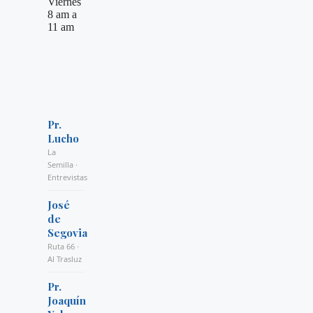
Viernes
8 am a
11 am
Pr.
Lucho
La
Semilla ·
Entrevistas
José
de
Segovia
Ruta 66 ·
Al Trasluz
Pr.
Joaquín