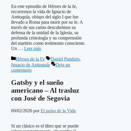
En este episodio de Héroes de la fe,
recorremos la vida de Ignacio de
Antioquía, obispo del siglo I que fue
llevado a Roma para morir por su fe. A
través de sus cartas descubrimos su
defensa de la unidad de la Iglesia, su
profunda cristología y su comprensión
del martirio como testimonio consciente.
Un …
Leer más
Categorías
Etiquetas
Héroes de la Fe
Daniel Panduro
,
Ignacio de Antioquía
Deja un
comentario
Gatsby y el sueño
americano – Al trasluz
con José de Segovia
09/02/2026
por
El pulso de la Vida
Si un clásico es el libro que se puede