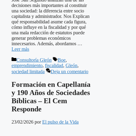
decisiones más importantes al constituir
una sociedad: la diferencia entre socio
capitalista y administrador. Nos Explican
qué responsabilidad asume cada figura,
cómo influye en la fiscalidad y por qué
una mala redacción de estatutos puede
generar problemas económicos
innecesarios. Además, abordamos …
Leer más
Categorías
Etiquetas
Consultoría Gleón
Boe
,
emprendimiento
,
fiscalidad
,
Gleón
,
sociedad limitada
Deja un comentario
Formación en Capellanía
y 190 Años de Sociedades
Bíblicas – El Cem
Responde
23/02/2026
por
El pulso de la Vida