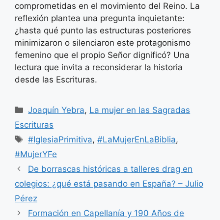
comprometidas en el movimiento del Reino. La
reflexión plantea una pregunta inquietante:
¿hasta qué punto las estructuras posteriores
minimizaron o silenciaron este protagonismo
femenino que el propio Señor dignificó? Una
lectura que invita a reconsiderar la historia
desde las Escrituras.
Categorías
Joaquín Yebra
,
La mujer en las Sagradas
Escrituras
Etiquetas
#IglesiaPrimitiva
,
#LaMujerEnLaBiblia
,
#MujerYFe
De borrascas históricas a talleres drag en
colegios: ¿qué está pasando en España? – Julio
Pérez
Formación en Capellanía y 190 Años de