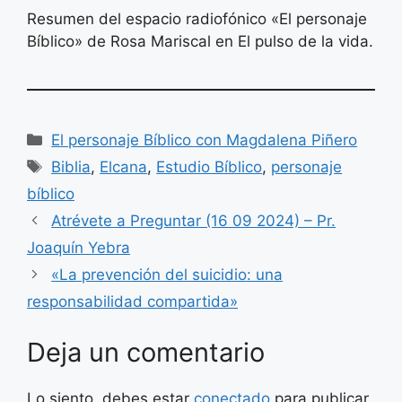
Resumen del espacio radiofónico «El personaje
Bíblico» de Rosa Mariscal en El pulso de la vida.
Categorías
El personaje Bíblico con Magdalena Piñero
Etiquetas
Biblia
,
Elcana
,
Estudio Bíblico
,
personaje
bíblico
Atrévete a Preguntar (16 09 2024) – Pr.
Joaquín Yebra
«La prevención del suicidio: una
responsabilidad compartida»
Deja un comentario
Lo siento, debes estar
conectado
para publicar