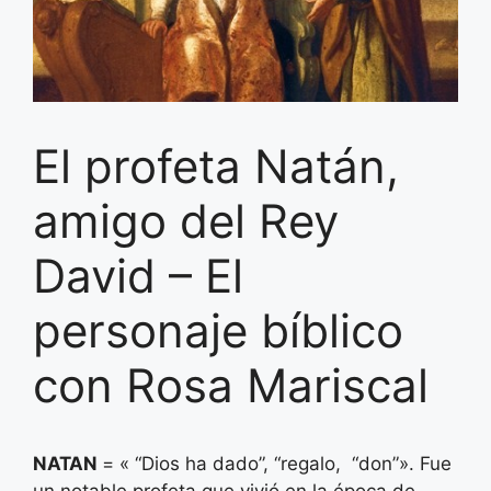
El profeta Natán,
amigo del Rey
David – El
personaje bíblico
con Rosa Mariscal
NATAN
= « “Dios ha dado”, “regalo, “don”». Fue