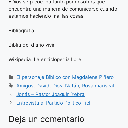
•​Dios se preocupa tanto por nosotros que
encuentra una manera de comunicarse cuando
estamos haciendo mal las cosas
Bibliografia:
Biblia del diario vivir.
Wikipedia. La enciclopedia libre
.
Categorías
El personaje Bíblico con Magdalena Piñero
Etiquetas
Amigos
,
David
,
Dios
,
Natán
,
Rosa mariscal
Jonás – Pastor Joaquín Yebra
Entrevista al Partido Político Fiel
Deja un comentario