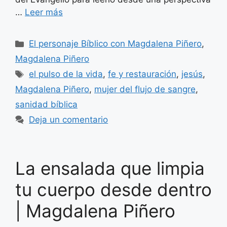
…
Leer más
Categorías
El personaje Bíblico con Magdalena Piñero
,
Magdalena Piñero
Etiquetas
el pulso de la vida
,
fe y restauración
,
jesús
,
Magdalena Piñero
,
mujer del flujo de sangre
,
sanidad bíblica
Deja un comentario
La ensalada que limpia
tu cuerpo desde dentro
| Magdalena Piñero