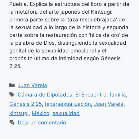
Puebla. Explica la estructura del libro a partir de
la metáfora del arte japonés del Kintsugi:
primera parte sobre la ‘taza resquebrajada’ de
la sexualidad a lo largo de la historia y segunda
parte sobre la restauración con ‘hilos de oro’ de
la palabra de Dios, distinguiendo la sexualidad
genital de la sexualidad emocional y el
propósito último de intimidad según Génesis
2:25.
Categorías
Juan Varela
Etiquetas
Cámara de Diputados
,
El Encuentro
,
familia
,
Génesis 2:25
,
hipersexualización
,
Juan Varela
,
kintsugi
,
México
,
sexualidad
Deja un comentario