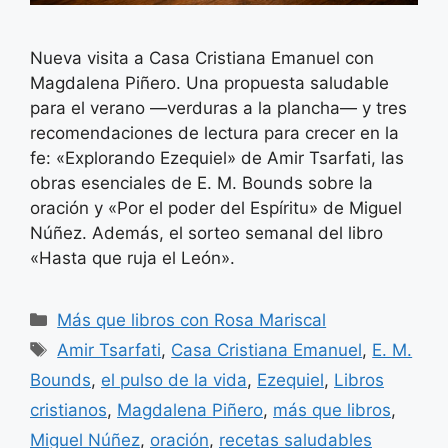
Nueva visita a Casa Cristiana Emanuel con
Magdalena Piñero. Una propuesta saludable
para el verano —verduras a la plancha— y tres
recomendaciones de lectura para crecer en la
fe: «Explorando Ezequiel» de Amir Tsarfati, las
obras esenciales de E. M. Bounds sobre la
oración y «Por el poder del Espíritu» de Miguel
Núñez. Además, el sorteo semanal del libro
«Hasta que ruja el León».
Categorías
Más que libros con Rosa Mariscal
Etiquetas
Amir Tsarfati
,
Casa Cristiana Emanuel
,
E. M.
Bounds
,
el pulso de la vida
,
Ezequiel
,
Libros
cristianos
,
Magdalena Piñero
,
más que libros
,
Miguel Núñez
,
oración
,
recetas saludables