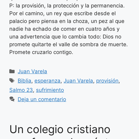
P: la provisión, la protección y la permanencia.
Por el camino, un rey que escribe desde el
palacio pero piensa en la choza, un pez al que
nadie ha echado de comer en cuatro años y
una advertencia que lo cambia todo: Dios no
promete quitarte el valle de sombra de muerte.
Promete cruzarlo contigo.
Categorías
Juan Varela
Etiquetas
Biblia
,
esperanza
,
Juan Varela
,
provisión
,
Salmo 23
,
sufrimiento
Deja un comentario
Un colegio cristiano