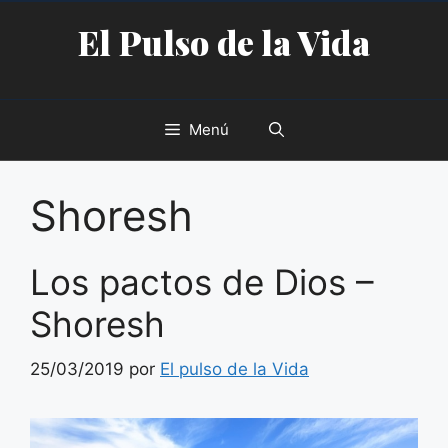
Saltar
El Pulso de la Vida
al
contenido
Menú
Shoresh
Los pactos de Dios –
Shoresh
25/03/2019
por
El pulso de la Vida