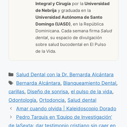
Integral y Cirugía
por la
Universidad
de Nebrija
y graduada en la
Universidad Autónoma de Santo
Domingo (UASD)
, en la República
Dominicana. Cada semana firma
Salud
dental
, su espacio de divulgación
sobre salud bucodental en El Pulso
de la Vida.
Categorías
Salud Dental con la Dr. Bernarda Alcántara
Etiquetas
Bernarda Alcántara
,
Blanqueamiento Dental
,
carillas
,
Diseño de sonrisa
,
el pulso de la vida
,
Odontología
,
Ortodoncia
,
Salud dental
Amar cuando olvida | Kaleidoscopio Dorado
Pedro Tarquis en ‘Equipo de Investigación’
de laSexta: dar testimonio cristiano sin caer en