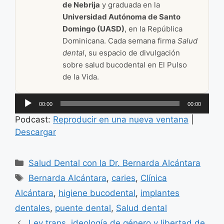
de Nebrija
y graduada en la
Universidad Autónoma de Santo
Domingo (UASD)
, en la República
Dominicana. Cada semana firma
Salud
dental
, su espacio de divulgación
sobre salud bucodental en El Pulso
de la Vida.
Reproductor
00:00
00:00
de
Podcast:
Reproducir en una nueva ventana
|
audio
Descargar
Categorías
Salud Dental con la Dr. Bernarda Alcántara
Etiquetas
Bernarda Alcántara
,
caries
,
Clínica
Alcántara
,
higiene bucodental
,
implantes
dentales
,
puente dental
,
Salud dental
Ley trans, ideología de género y libertad de