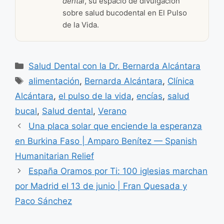
dental
, su espacio de divulgación
sobre salud bucodental en El Pulso
de la Vida.
Categorías
Salud Dental con la Dr. Bernarda Alcántara
Etiquetas
alimentación
,
Bernarda Alcántara
,
Clínica
Alcántara
,
el pulso de la vida
,
encías
,
salud
bucal
,
Salud dental
,
Verano
Una placa solar que enciende la esperanza
en Burkina Faso | Amparo Benítez — Spanish
Humanitarian Relief
España Oramos por Ti: 100 iglesias marchan
por Madrid el 13 de junio | Fran Quesada y
Paco Sánchez