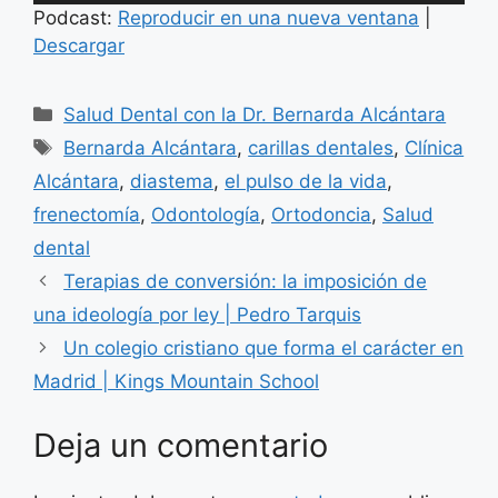
de
Podcast:
Reproducir en una nueva ventana
|
audio
Descargar
Categorías
Salud Dental con la Dr. Bernarda Alcántara
Etiquetas
Bernarda Alcántara
,
carillas dentales
,
Clínica
Alcántara
,
diastema
,
el pulso de la vida
,
frenectomía
,
Odontología
,
Ortodoncia
,
Salud
dental
Terapias de conversión: la imposición de
una ideología por ley | Pedro Tarquis
Un colegio cristiano que forma el carácter en
Madrid | Kings Mountain School
Deja un comentario