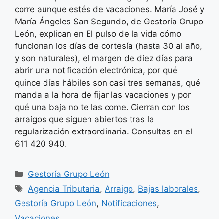
corre aunque estés de vacaciones. María José y
María Ángeles San Segundo, de Gestoría Grupo
León, explican en El pulso de la vida cómo
funcionan los días de cortesía (hasta 30 al año,
y son naturales), el margen de diez días para
abrir una notificación electrónica, por qué
quince días hábiles son casi tres semanas, qué
manda a la hora de fijar las vacaciones y por
qué una baja no te las come. Cierran con los
arraigos que siguen abiertos tras la
regularización extraordinaria. Consultas en el
611 420 940.
Categorías
Gestoría Grupo León
Etiquetas
Agencia Tributaria
,
Arraigo
,
Bajas laborales
,
Gestoría Grupo León
,
Notificaciones
,
Vacaciones