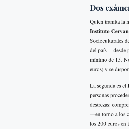
Dos exámen
Quien tramita la 
Instituto Cervan
Socioculturales de
del país —desde p
mínimo de 15. No 
euros) y se dispo
La segunda es el
personas proceden
destrezas: compren
—en torno a los c
los 200 euros en t