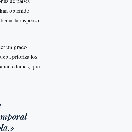
nas de países
 han obtenido
icitar la dispensa
ner un grado
eba prioriza los
saber, además, que
a
temporal
la.»