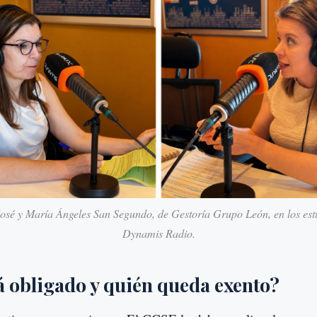
osé y María Ángeles San Segundo, de Gestoría Grupo León, en los est
Dynamis Radio.
á obligado y quién queda exento?