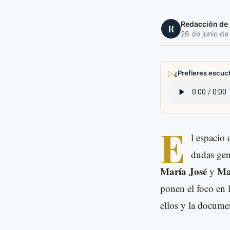
Redacción de E
R
26 de junio de
▷
¿Prefieres escuc
E
l espacio 
dudas gene
María José
Ma
y
ponen el foco en 
ellos y la docume