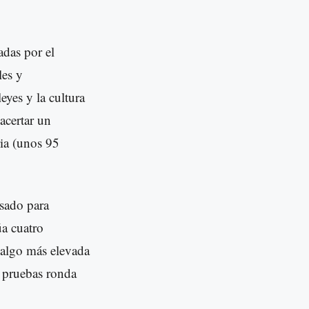
adas por el
es y
eyes y la cultura
acertar un
ria (unos 95
nsado para
úa cuatro
s algo más elevada
 pruebas ronda