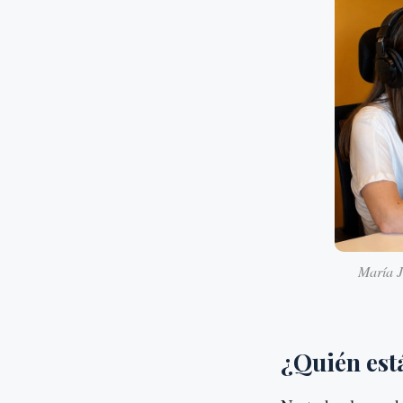
María J
¿Quién est