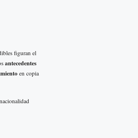
ibles figuran el
antecedentes
los
imiento
en copia
 nacionalidad