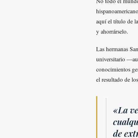
No todo el mundo 
hispanoamericanos
aquí el título de l
y ahorrárselo.
Las hermanas San
universitario —a
conocimientos gen
el resultado de l
«La ve
cualqu
de ext