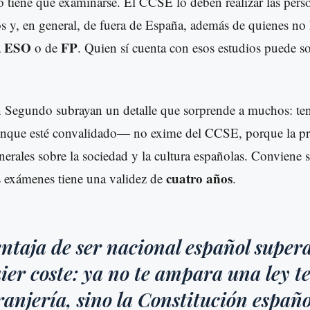
tiene que examinarse. El CCSE lo deben realizar las perso
 y, en general, de fuera de España, además de quienes no
ESO
FP
a
o de
. Quien sí cuenta con esos estudios puede sol
 Segundo subrayan un detalle que sorprende a muchos: te
unque esté convalidado— no exime del CCSE, porque la pru
erales sobre la sociedad y la cultura españolas. Conviene 
cuatro años
os exámenes tiene una validez de
.
ntaja de ser nacional español super
ier coste: ya no te ampara una ley 
ranjería, sino la Constitución españo