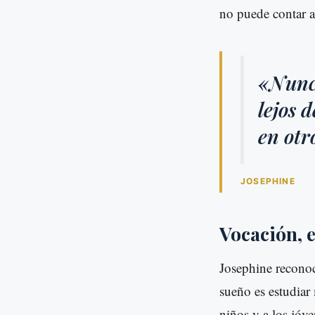
no puede contar a
«Nunca
lejos 
en otr
JOSEPHINE
Vocación, e
Josephine reconoc
sueño es estudiar 
niños y a los jóv