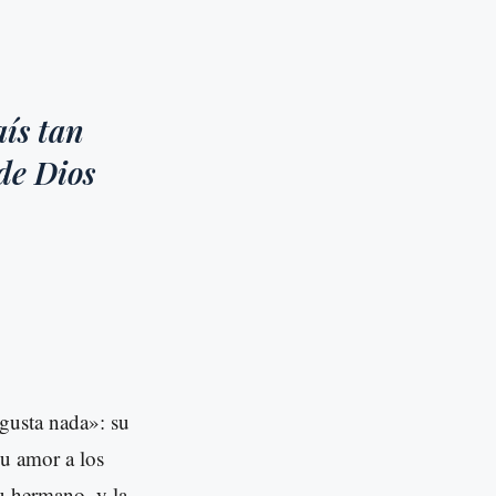
aís tan
 de Dios
gusta nada»: su
su amor a los
u hermano, y la