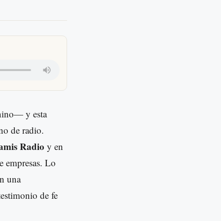
chino— y esta
no de radio.
amis Radio
y en
de empresas. Lo
en una
testimonio de fe