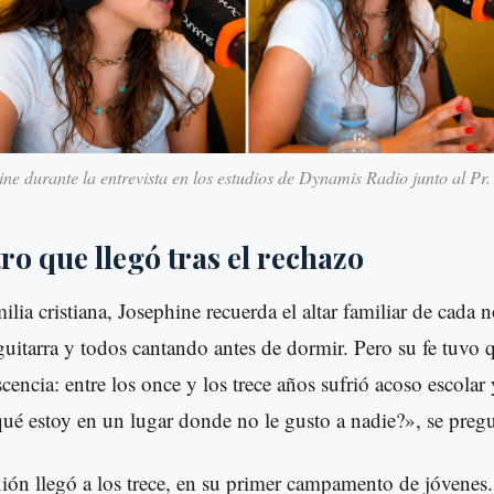
ne durante la entrevista en los estudios de Dynamis Radio junto al Pr
o que llegó tras el rechazo
lia cristiana, Josephine recuerda el altar familiar de cada 
guitarra y todos cantando antes de dormir. Pero su fe tuvo q
cencia: entre los once y los trece años sufrió acoso escolar 
ué estoy en un lugar donde no le gusto a nadie?», se preg
xión llegó a los trece, en su primer campamento de jóvenes. 