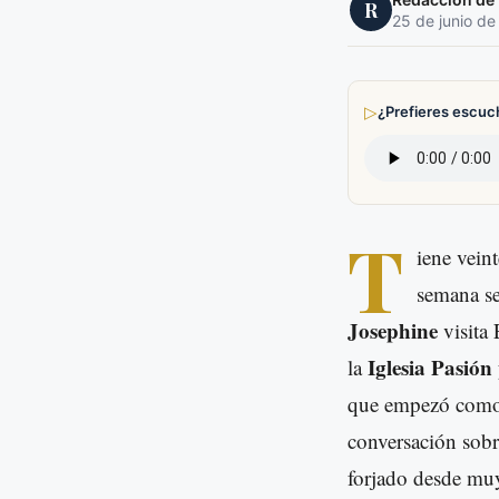
R
25 de junio de
▷
¿Prefieres escuc
T
iene vein
semana se
Josephine
visita 
Iglesia Pasión
la
que empezó como u
conversación sobre
forjado desde mu