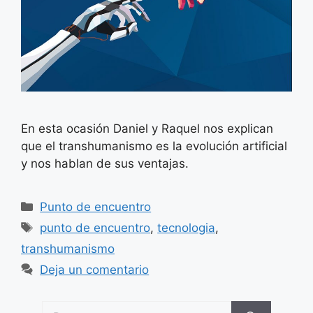
En esta ocasión Daniel y Raquel nos explican
que el transhumanismo es la evolución artificial
y nos hablan de sus ventajas.
Categorías
Punto de encuentro
Etiquetas
punto de encuentro
,
tecnologia
,
transhumanismo
Deja un comentario
Buscar: