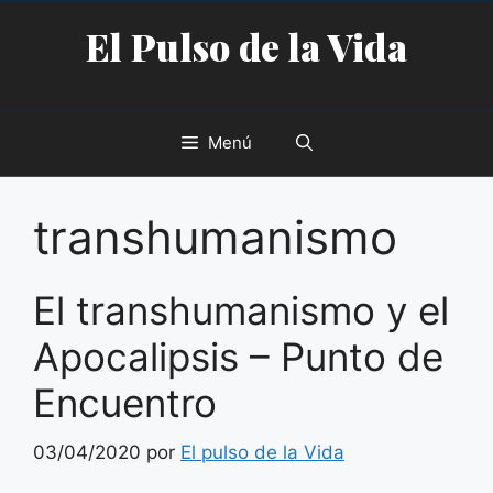
Saltar
El Pulso de la Vida
al
contenido
Menú
transhumanismo
El transhumanismo y el
Apocalipsis – Punto de
Encuentro
03/04/2020
por
El pulso de la Vida