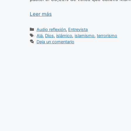
Leer más
Categorías
Audio reflexión
,
Entrevista
Etiquetas
Alá
,
Dios
,
islámico
,
islamismo
,
terrorismo
Deja un comentario