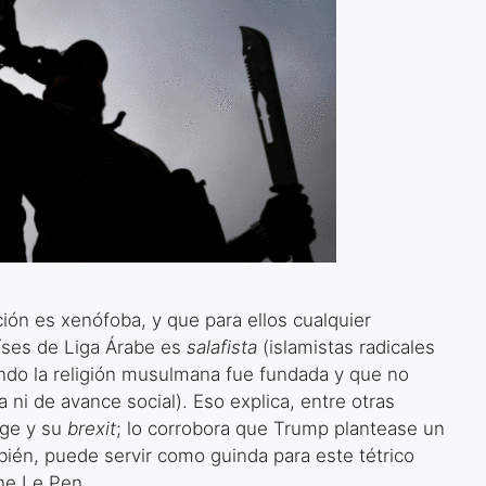
ión es xenófoba, y que para ellos cualquier
íses de Liga Árabe es
salafista
(islamistas radicales
ndo la religión musulmana fue fundada y que no
 ni de avance social). Eso explica, entre otras
age y su
brexit
; lo corrobora que Trump plantease un
mbién, puede servir como guinda para este tétrico
ne Le Pen.