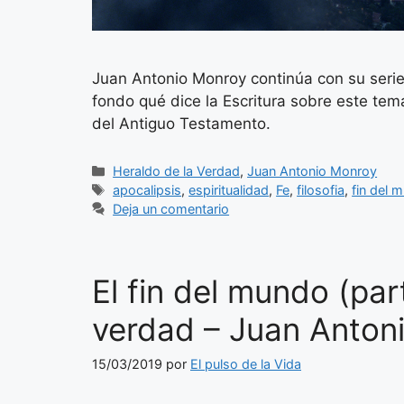
Juan Antonio Monroy continúa con su serie
fondo qué dice la Escritura sobre este te
del Antiguo Testamento.
Categorías
Heraldo de la Verdad
,
Juan Antonio Monroy
Etiquetas
apocalipsis
,
espiritualidad
,
Fe
,
filosofia
,
fin del 
Deja un comentario
El fin del mundo (par
verdad – Juan Anton
15/03/2019
por
El pulso de la Vida