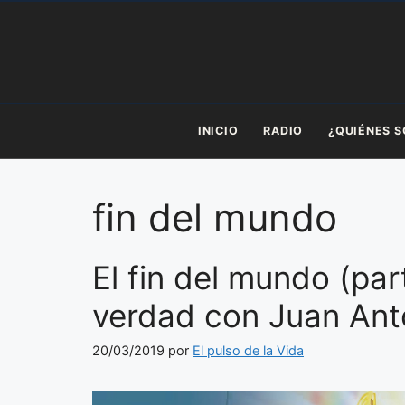
Saltar
al
contenido
INICIO
RADIO
¿QUIÉNES 
fin del mundo
El fin del mundo (par
verdad con Juan Ant
20/03/2019
por
El pulso de la Vida