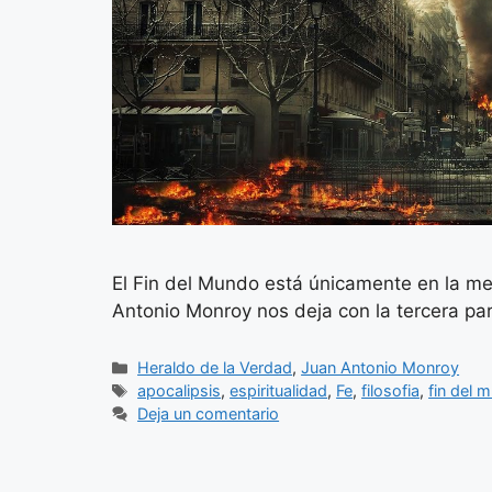
El Fin del Mundo está únicamente en la me
Antonio Monroy nos deja con la tercera par
Categorías
Heraldo de la Verdad
,
Juan Antonio Monroy
Etiquetas
apocalipsis
,
espiritualidad
,
Fe
,
filosofia
,
fin del 
Deja un comentario