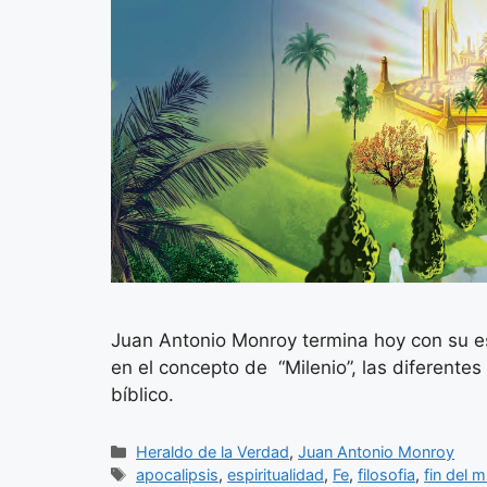
Juan Antonio Monroy termina hoy con su es
en el concepto de “Milenio”, las diferente
bíblico.
Categorías
Heraldo de la Verdad
,
Juan Antonio Monroy
Etiquetas
apocalipsis
,
espiritualidad
,
Fe
,
filosofia
,
fin del 