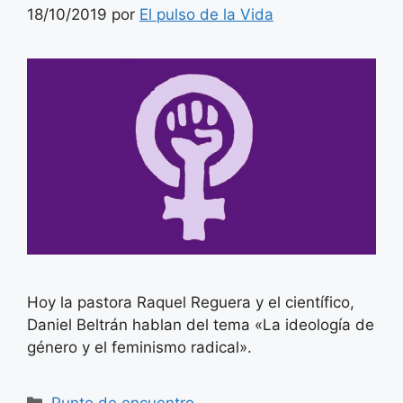
18/10/2019
por
El pulso de la Vida
Hoy la pastora Raquel Reguera y el científico,
Daniel Beltrán hablan del tema «La ideología de
género y el feminismo radical».
Categorías
Punto de encuentro