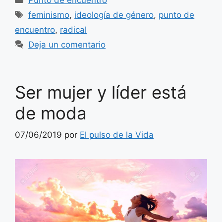
Etiquetas
feminismo
,
ideología de género
,
punto de
encuentro
,
radical
Deja un comentario
Ser mujer y líder está
de moda
07/06/2019
por
El pulso de la Vida