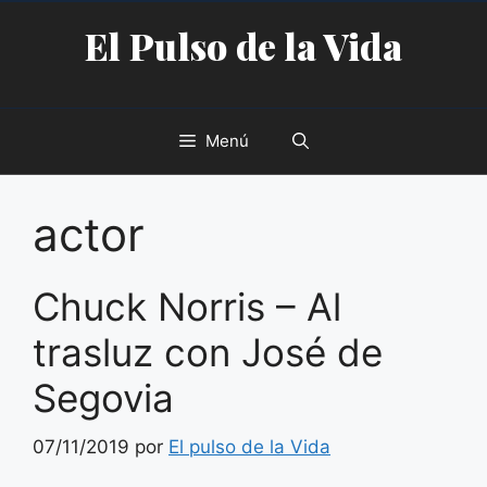
Saltar
El Pulso de la Vida
al
contenido
Menú
actor
Chuck Norris – Al
trasluz con José de
Segovia
07/11/2019
por
El pulso de la Vida