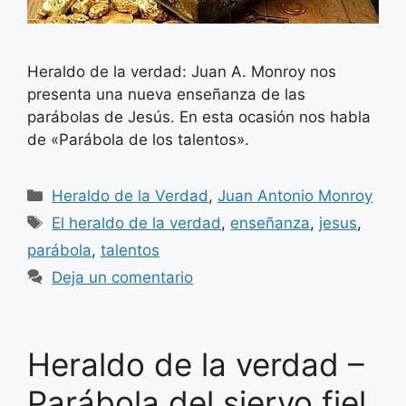
Heraldo de la verdad: Juan A. Monroy nos
presenta una nueva enseñanza de las
parábolas de Jesús. En esta ocasión nos habla
de «Parábola de los talentos».
Categorías
Heraldo de la Verdad
,
Juan Antonio Monroy
Etiquetas
El heraldo de la verdad
,
enseñanza
,
jesus
,
parábola
,
talentos
Deja un comentario
Heraldo de la verdad –
Parábola del siervo fiel