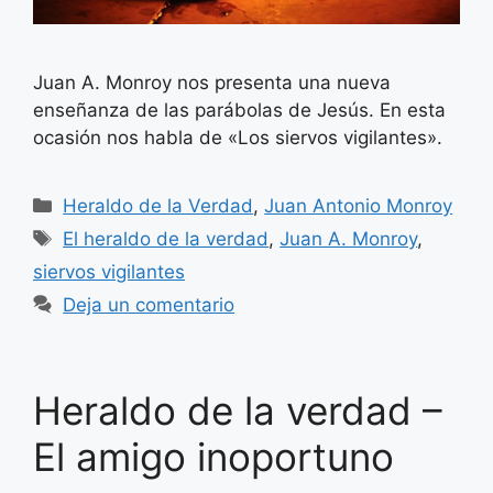
Juan A. Monroy nos presenta una nueva
enseñanza de las parábolas de Jesús. En esta
ocasión nos habla de «Los siervos vigilantes».
Categorías
Heraldo de la Verdad
,
Juan Antonio Monroy
Etiquetas
El heraldo de la verdad
,
Juan A. Monroy
,
siervos vigilantes
Deja un comentario
Heraldo de la verdad –
El amigo inoportuno