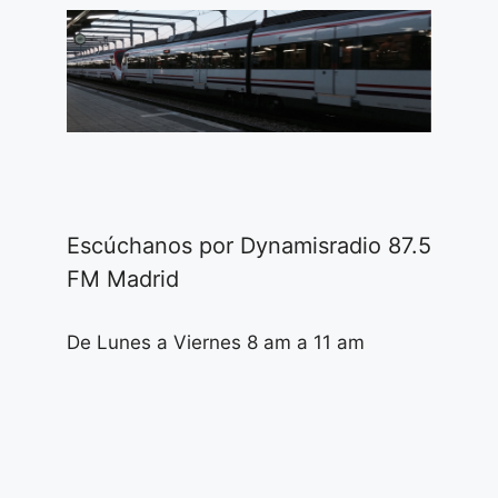
Escúchanos por Dynamisradio 87.5
FM Madrid
De Lunes a Viernes 8 am a 11 am