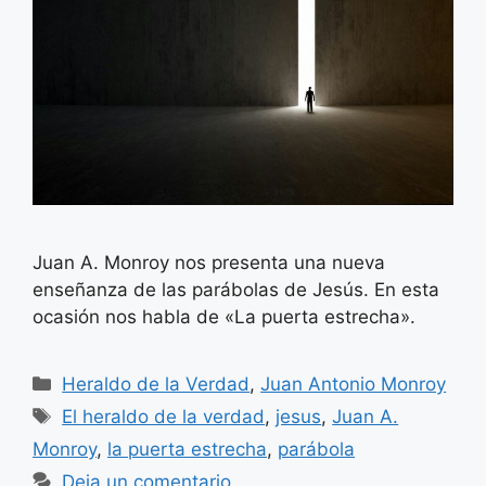
Juan A. Monroy nos presenta una nueva
enseñanza de las parábolas de Jesús. En esta
ocasión nos habla de «La puerta estrecha».
Categorías
Heraldo de la Verdad
,
Juan Antonio Monroy
Etiquetas
El heraldo de la verdad
,
jesus
,
Juan A.
Monroy
,
la puerta estrecha
,
parábola
Deja un comentario