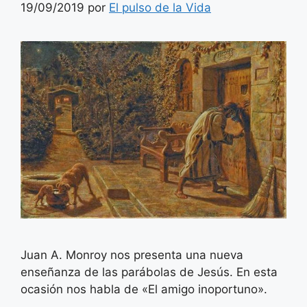
19/09/2019
por
El pulso de la Vida
Juan A. Monroy nos presenta una nueva
enseñanza de las parábolas de Jesús. En esta
ocasión nos habla de «El amigo inoportuno».