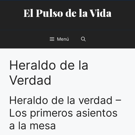
Saltar
El Pulso de la Vida
al
contenido
Menú
Heraldo de la
Verdad
Heraldo de la verdad –
Los primeros asientos
a la mesa