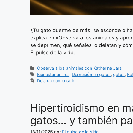
¿Tu gato duerme de más, se esconde o ha d
explica en «Observa a los animales y apren
se deprimen, qué señales lo delatan y cóm
El pulso de la vida.
Categorías
Observa a los animales con Katherine Jara
Etiquetas
Bienestar animal
,
Depresión en gatos
,
gatos
,
Ka
Deja un comentario
Hipertiroidismo en m
gatos… y también par
18/11/2025
por
El pulso de la Vida