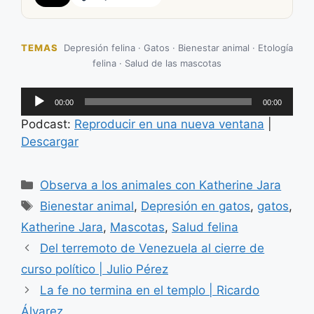
TEMAS
Depresión felina · Gatos · Bienestar animal · Etología
felina · Salud de las mascotas
Reproductor
00:00
00:00
de
Podcast:
Reproducir en una nueva ventana
|
audio
Descargar
Categorías
Observa a los animales con Katherine Jara
Etiquetas
Bienestar animal
,
Depresión en gatos
,
gatos
,
Katherine Jara
,
Mascotas
,
Salud felina
Del terremoto de Venezuela al cierre de
curso político | Julio Pérez
La fe no termina en el templo | Ricardo
Álvarez