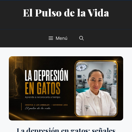
Saltar
El Pulso de la Vida
al
contenido
Menú
La depresión en gatos: señales