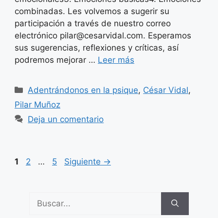
combinadas. Les volvemos a sugerir su
participación a través de nuestro correo
electrónico pilar@cesarvidal.com. Esperamos
sus sugerencias, reflexiones y críticas, así
podremos mejorar …
Leer más
Categorías
Adentrándonos en la psique
,
César Vidal
,
Pilar Muñoz
Deja un comentario
Página
Página
Página
1
2
…
5
Siguiente
→
Buscar: