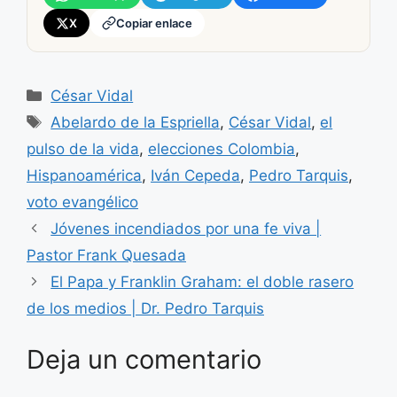
X
Copiar enlace
Categorías
César Vidal
Etiquetas
Abelardo de la Espriella
,
César Vidal
,
el
pulso de la vida
,
elecciones Colombia
,
Hispanoamérica
,
Iván Cepeda
,
Pedro Tarquis
,
voto evangélico
Jóvenes incendiados por una fe viva |
Pastor Frank Quesada
El Papa y Franklin Graham: el doble rasero
de los medios | Dr. Pedro Tarquis
Deja un comentario