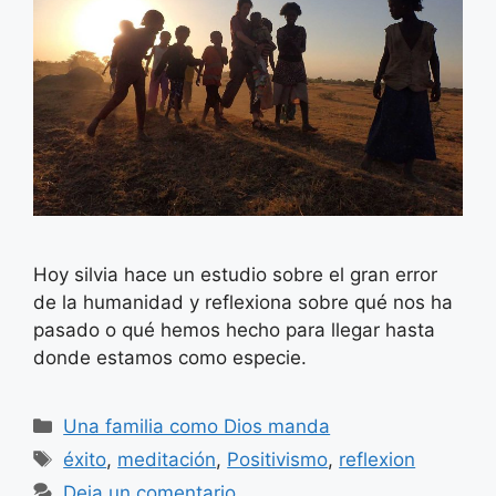
Hoy silvia hace un estudio sobre el gran error
de la humanidad y reflexiona sobre qué nos ha
pasado o qué hemos hecho para llegar hasta
donde estamos como especie.
Categorías
Una familia como Dios manda
Etiquetas
éxito
,
meditación
,
Positivismo
,
reflexion
Deja un comentario