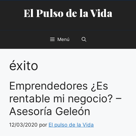
Saltar
El Pulso de la Vida
al
contenido
Menú
éxito
Emprendedores ¿Es
rentable mi negocio? –
Asesoría Geleón
12/03/2020
por
El pulso de la Vida