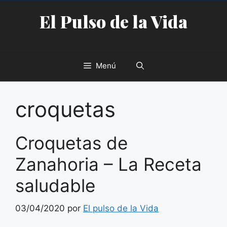
Saltar
El Pulso de la Vida
al
contenido
Menú
croquetas
Croquetas de
Zanahoria – La Receta
saludable
03/04/2020
por
El pulso de la Vida