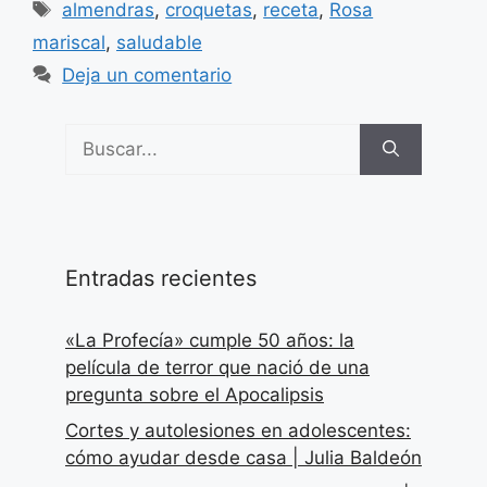
Etiquetas
almendras
,
croquetas
,
receta
,
Rosa
mariscal
,
saludable
Deja un comentario
Buscar:
Entradas recientes
«La Profecía» cumple 50 años: la
película de terror que nació de una
pregunta sobre el Apocalipsis
Cortes y autolesiones en adolescentes:
cómo ayudar desde casa | Julia Baldeón