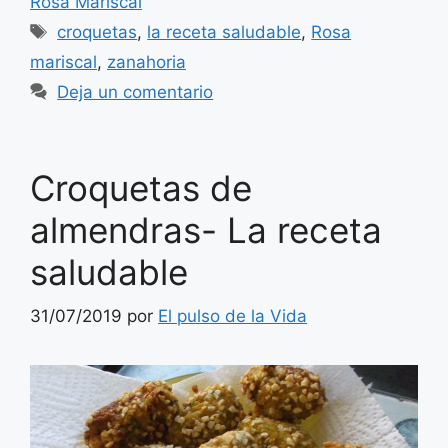
Rosa Mariscal
Etiquetas
croquetas
,
la receta saludable
,
Rosa
mariscal
,
zanahoria
Deja un comentario
Croquetas de
almendras- La receta
saludable
31/07/2019
por
El pulso de la Vida