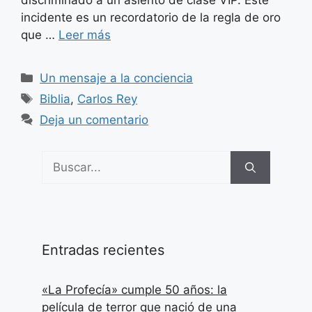
discriminado a un asiento de clase VIP. Este
incidente es un recordatorio de la regla de oro
que …
Leer más
Categorías
Un mensaje a la conciencia
Etiquetas
Biblia
,
Carlos Rey
Deja un comentario
Buscar:
Entradas recientes
«La Profecía» cumple 50 años: la
película de terror que nació de una