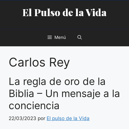
Saltar
El Pulso de la Vida
al
contenido
Menú
Carlos Rey
La regla de oro de la
Biblia – Un mensaje a la
conciencia
22/03/2023
por
El pulso de la Vida