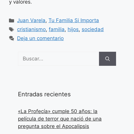
y valores.
Categorías
Juan Varela
,
Tu Familia Si Importa
Etiquetas
cristianismo
,
familia
,
hijos
,
sociedad
Deja un comentario
Buscar:
Entradas recientes
«La Profecía» cumple 50 años: la
película de terror que nació de una
pregunta sobre el Apocalipsis