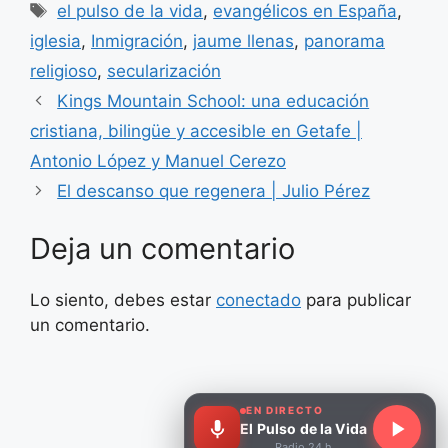
Etiquetas
el pulso de la vida
,
evangélicos en España
,
iglesia
,
Inmigración
,
jaume llenas
,
panorama
religioso
,
secularización
Kings Mountain School: una educación
cristiana, bilingüe y accesible en Getafe |
Antonio López y Manuel Cerezo
El descanso que regenera | Julio Pérez
Deja un comentario
Lo siento, debes estar
conectado
para publicar
un comentario.
EN DIRECTO
El Pulso de la Vida
Radio 24 h