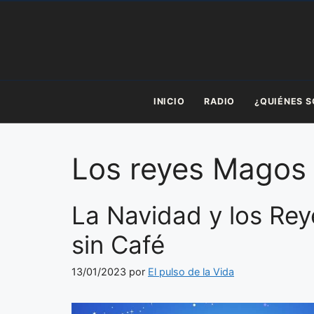
Saltar
al
contenido
INICIO
RADIO
¿QUIÉNES 
Los reyes Magos
La Navidad y los Re
sin Café
13/01/2023
por
El pulso de la Vida