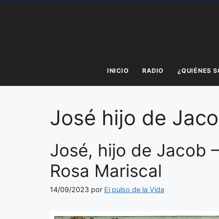
Saltar
al
contenido
INICIO
RADIO
¿QUIÉNES 
José hijo de Jac
José, hijo de Jacob –
Rosa Mariscal
14/09/2023
por
El pulso de la Vida