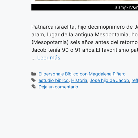
Patriarca israelita, hijo decimoprimero de
aram, lugar de la antigua Mesopotamia, h
(Mesopotamia) seis años antes del retorno
Jacob tenía 90 o 91 años.El favoritismo pa
…
Leer más
Categorías
El personaje Bíblico con Magdalena Piñero
Etiquetas
estudio biblico
,
Historia
,
José hijo de Jacob
,
ref
Deja un comentario