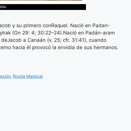
 Jacob y su primero conRaquel. Nació en Padan-
oyIrak (Gn 29: 4; 30:22–24).Nació en Padán-aram
 deJacob a Canaán (v. 25; cfr. 31:41), cuando
terno hacia él provocó la envidia de sus hermanos.
lexión
,
Rosita Mariscal