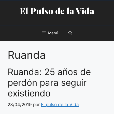
Saltar
El Pulso de la Vida
al
contenido
Menú
Ruanda
Ruanda: 25 años de
perdón para seguir
existiendo
23/04/2019
por
El pulso de la Vida