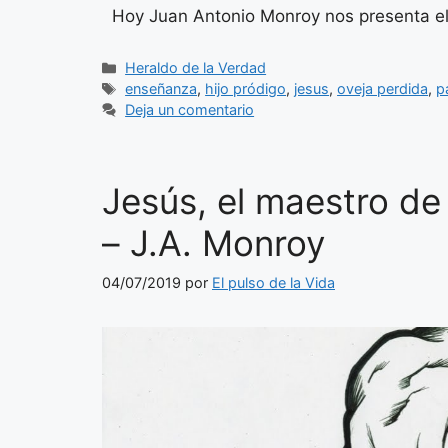
Hoy Juan Antonio Monroy nos presenta el 
Categorías
Heraldo de la Verdad
Etiquetas
enseñanza
,
hijo pródigo
,
jesus
,
oveja perdida
,
p
Deja un comentario
Jesús, el maestro de 
– J.A. Monroy
04/07/2019
por
El pulso de la Vida