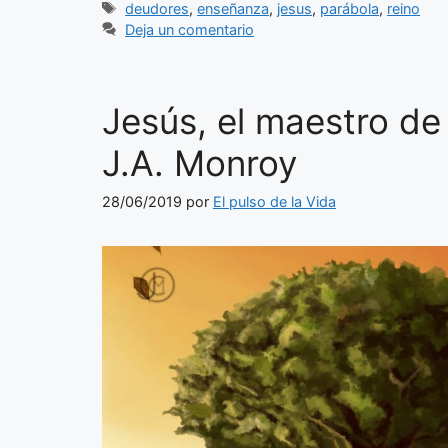
Etiquetas
deudores
,
enseñanza
,
jesus
,
parábola
,
reino
Deja un comentario
Jesús, el maestro de 
J.A. Monroy
28/06/2019
por
El pulso de la Vida