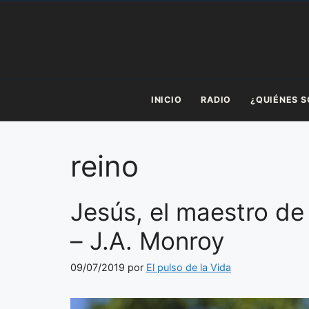
Saltar
al
contenido
INICIO
RADIO
¿QUIÉNES 
reino
Jesús, el maestro de 
– J.A. Monroy
09/07/2019
por
El pulso de la Vida