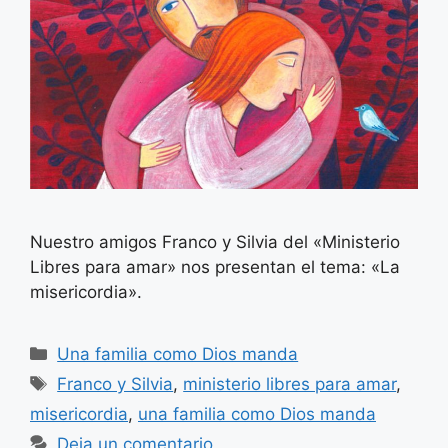
Nuestro amigos Franco y Silvia del «Ministerio
Libres para amar» nos presentan el tema: «La
misericordia».
Categorías
Una familia como Dios manda
Etiquetas
Franco y Silvia
,
ministerio libres para amar
,
misericordia
,
una familia como Dios manda
Deja un comentario