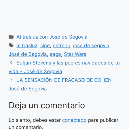
Categorías
Al trasluz con José de Segovia
Etiquetas
al trasluz
,
cine
,
estreno
,
jose de segovia
,
José de Segovia
,
saga
,
Star Wars
Sufjan Stevens y las peores navidades de tu
vida – José de Segovia
LA SENSACIÓN DE FRACASO DE COHEN –
José de Segovia
Deja un comentario
Lo siento, debes estar
conectado
para publicar
un comentario.