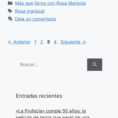
Categorías
Más que libros con Rosa Mariscal
Etiquetas
Rosa mariscal
Deja un comentario
Página
Página
Página
Página
←
Anterior
1
2
3
4
Siguiente
→
Buscar:
Entradas recientes
«La Profecía» cumple 50 años: la
película de terror que nació de una