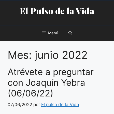
Saltar
El Pulso de la Vida
al
contenido
Menú
Mes:
junio 2022
Atrévete a preguntar
con Joaquín Yebra
(06/06/22)
07/06/2022
por
El pulso de la Vida