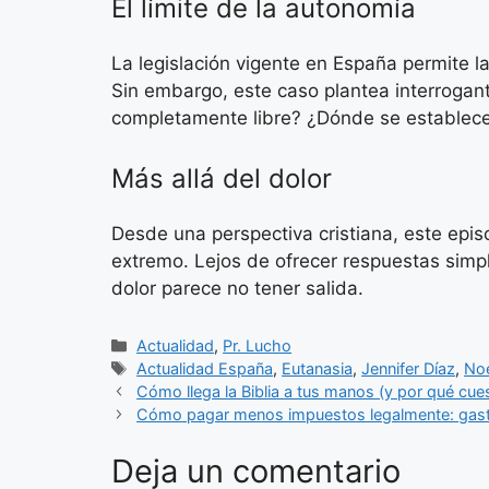
El límite de la autonomía
La legislación vigente en España permite 
Sin embargo, este caso plantea interrogan
completamente libre? ¿Dónde se establece el
Más allá del dolor
Desde una perspectiva cristiana, este episo
extremo. Lejos de ofrecer respuestas simp
dolor parece no tener salida.
Categorías
Actualidad
,
Pr. Lucho
Etiquetas
Actualidad España
,
Eutanasia
,
Jennifer Díaz
,
Noe
Cómo llega la Biblia a tus manos (y por qué cues
Cómo pagar menos impuestos legalmente: gastos
Deja un comentario